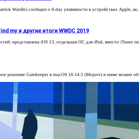
rick Wardle) сообщил о 0-day уязвимости в устройствах Apple, к
ind my и другие итоги WWDC 2019
ей: представлена iOS 13, отдельная ОС для iPad, вместо iTunes 
ное решение Gatekeeper в macOS 10.14.5 (Mojave) и ниже можно 