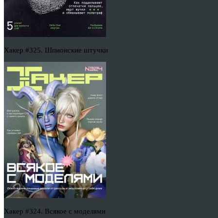
Хакер #325. Шпионские штучки
Хакер #324. Всякое с моделями