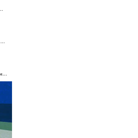
о…
по…
обм…