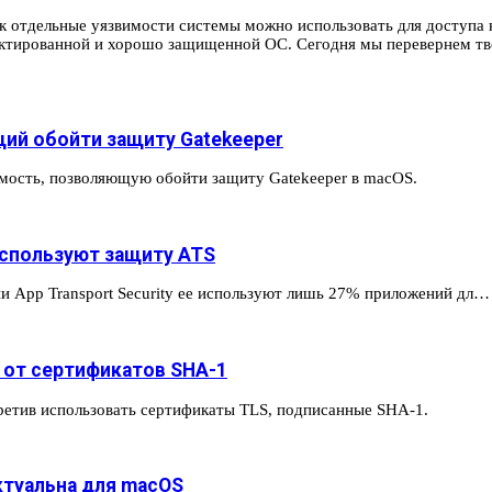
к отдельные уязвимости системы можно использовать для доступа к
оектированной и хорошо защищенной ОС. Сегодня мы перевернем тв
щий обойти защиту Gatekeeper
мость, позволяющую обойти защиту Gatekeeper в macOS.
используют защиту ATS
ии App Transport Security ее используют лишь 27% приложений дл…
я от сертификатов SHA-1
апретив использовать сертификаты TLS, подписанные SHA-1.
ктуальна для macOS