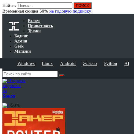
Найти:
Временная скидка 50%
на годовую подписку
!
Взлом
Приватность
Трюки
Кодинг
Админ
Geek
Магазин
Windows
Linux
Android
Железо
Python
AI
Годовая
подписка
на
Хакер
-50%