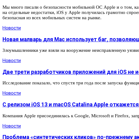
Мы много писали о безопасности мобильной ОС Apple и о том, ка
на отдельные недостатки, iOS у Apple получилась грамотно спр
безопасная из всех мобильных систем на рынке.
Новости
Новая малварь для Mac использует баг, позволяю
Злоумышленники уже взяли на вооружение неисправленную уязви
Новости
Две трети разработчиков приложений для iOS не 
Исследование показало, что спустя три года после запуска функц
Новости
С релизом iOS 13 и macOS Catalina Apple откажетс
Компания Apple присоединилась к Google, Microsoft и Firefox, з
Новости
Проблема «синтетических кликов» по-прежнему а