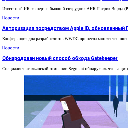
Известный ИБ-эксперт и бывший сотрудник АНБ Патрик Вордл (Pat
Новости
Авторизация посредством Apple ID, обновленный F
Конференция для разработчиков WWDC принесла множество новост
Новости
Обнародован новый способ обхода Gatekeeper
Специалист итальянской компании Segment обнаружил, что защит