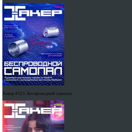
Хакер #323. Беспроводной самопал