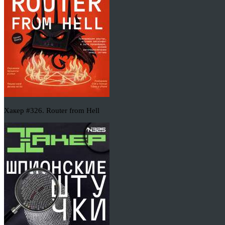
Хакер #326. Router from Hell