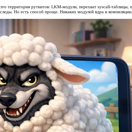
то территория руткитов: LKM-модули, перехват syscall-таблицы, по
 следы. Но есть способ проще. Никаких модулей ядра и компиляци