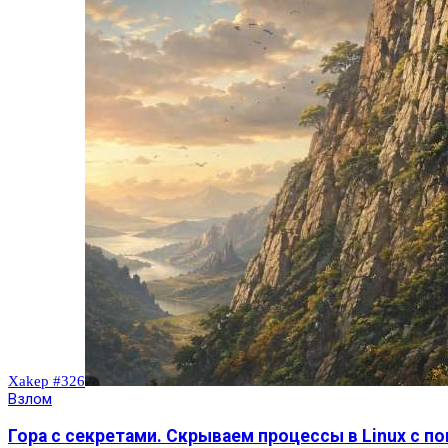
Xakep #326
Взлом
Гора с секретами. Скрываем процессы в Linux c 