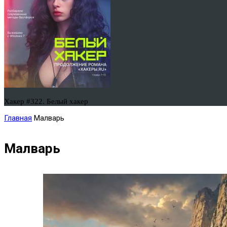
Хакер #322. Белый хакер
Главная
Малварь
Малварь