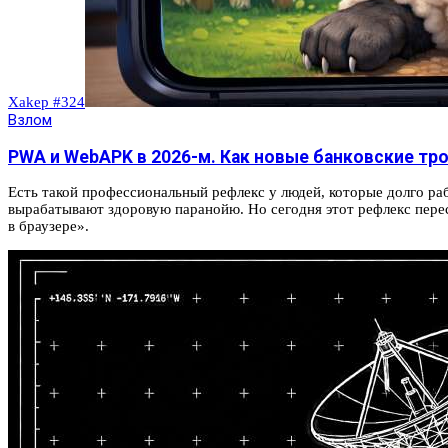
Xakep #324
Взлом
PWA и WebAPK в 2026-м. Как новые банковские тр
Есть такой профессиональный рефлекс у людей, которые долго раб
вырабатывают здоровую паранойю. Но сегодня этот рефлекс перест
в браузере».