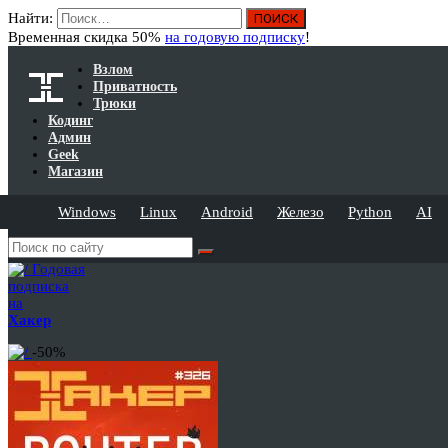
Найти:
Временная скидка 50%
на годовую подписку
!
Взлом
Приватность
Трюки
Кодинг
Админ
Geek
Магазин
Windows
Linux
Android
Железо
Python
AI
Годовая
подписка
на
Хакер
-50%