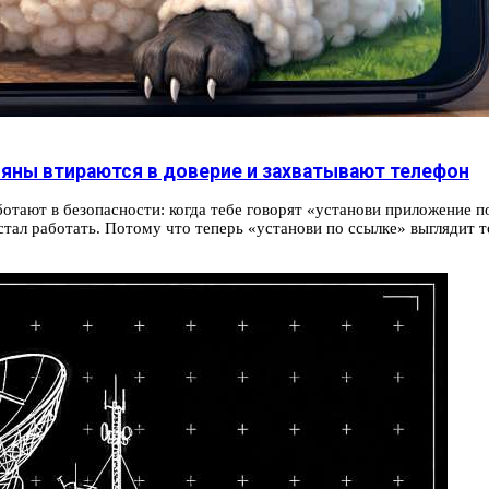
ояны втираются в доверие и захватывают телефон
отают в безопасности: когда тебе говорят «установи приложение п
ал работать. Потому что теперь «установи по ссылке» выглядит то