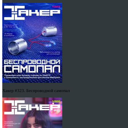
Хакер #323. Беспроводной самопал