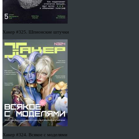
Хакер #325. Шпионские штучки
Хакер #324. Всякое с моделями