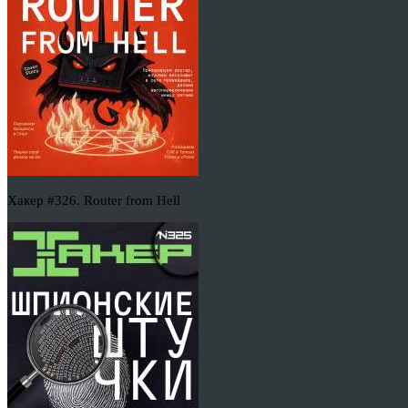
Хакер #326. Router from Hell