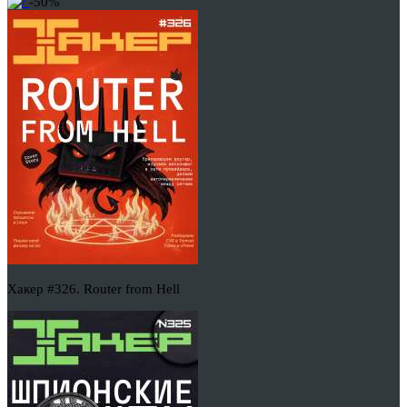
-50%
Хакер #326. Router from Hell