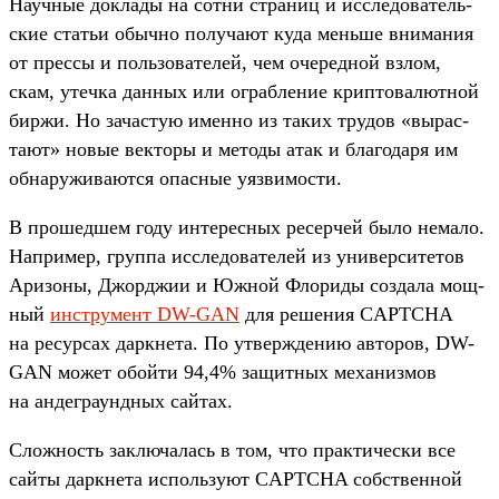
На­учные док­лады на сот­ни стра­ниц и иссле­дова­тель­
ские статьи обыч­но получа­ют куда мень­ше вни­мания
от прес­сы и поль­зовате­лей, чем оче­ред­ной взлом,
скам, утеч­ка дан­ных или ограбле­ние крип­товалют­ной
бир­жи. Но зачас­тую имен­но из таких тру­дов «вырас­
тают» новые век­торы и методы атак и бла­года­ря им
обна­ружи­вают­ся опас­ные уяз­вимос­ти.
В про­шед­шем году инте­рес­ных ресер­чей было немало.
Нап­ример, груп­па иссле­дова­телей из уни­вер­ситетов
Ари­зоны, Джор­джии и Южной Фло­риды соз­дала мощ­
ный
инс­тру­мент DW-GAN
для решения CAPTCHA
на ресур­сах дар­кне­та. По утвер­жде­нию авто­ров, DW-
GAN может обой­ти 94,4% защит­ных механиз­мов
на андегра­ундных сай­тах.
Слож­ность зак­лючалась в том, что прак­тичес­ки все
сай­ты дар­кне­та исполь­зуют CAPTCHA собс­твен­ной