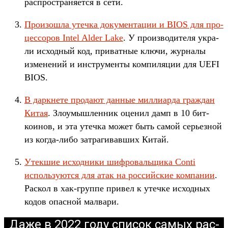
рас­простра­няет­ся в сети.
Про­изош­ла утеч­ка докумен­тации и BIOS для про­
цес­соров Intel Alder Lake
. У про­изво­дите­ля укра­
ли исходный код, при­ват­ные клю­чи, жур­налы
изме­нений и инс­тру­мен­ты ком­пиляции для UEFI
BIOS.
В дар­кне­те про­дают дан­ные мил­лиар­да граж­дан
Китая
. Зло­умыш­ленник оце­нил дамп в 10 бит­
коинов, и эта утеч­ка может быть самой серь­езной
из ког­да‑либо зат­рагивав­ших Китай.
Утек­шие исходни­ки шиф­роваль­щика Conti
исполь­зуют­ся для атак на рос­сий­ские ком­пании
.
Рас­кол в хак‑груп­пе при­вел к утеч­ке исходных
кодов опас­ной мал­вари.
Да­же в 2022 году спи­сок самых рас­