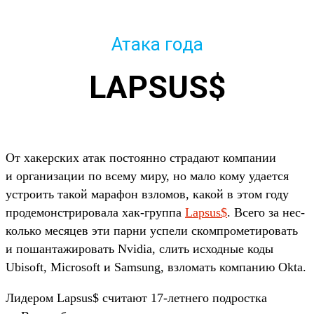
Атака года
LAPSUS$
От хакер­ских атак пос­тоян­но стра­дают ком­пании
и орга­низа­ции по все­му миру, но мало кому уда­ется
устро­ить такой марафон взло­мов, какой в этом году
про­демонс­три­рова­ла хак‑груп­па
Lapsus$
. Все­го за нес­
коль­ко месяцев эти пар­ни успе­ли ском­про­мети­ровать
и пошан­тажиро­вать Nvidia, слить исходные коды
Ubisoft, Microsoft и Samsung, взло­мать ком­панию Okta.
Ли­дером Lapsus$ счи­тают 17-лет­него под­рос­тка