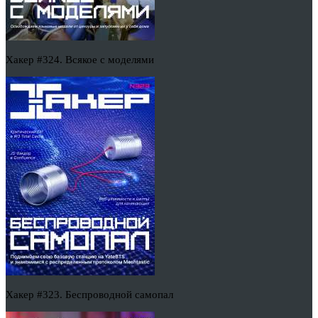
Хакер #324. Всякое с моделями
Хакер #323. Беспроводной самопал