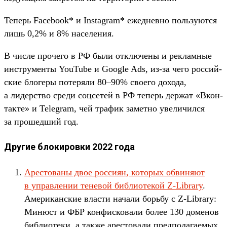
Те­перь Facebook* и Instagram* ежед­невно поль­зуют­ся
лишь 0,2% и 8% населе­ния.
В чис­ле про­чего в РФ были отклю­чены и рек­ламные
инс­тру­мен­ты YouTube и Google Ads, из‑за чего рос­сий­
ские бло­геры потеря­ли 80–90% сво­его дохода,
а лидерс­тво сре­ди соц­сетей в РФ теперь дер­жат «Вкон­
такте» и Telegram, чей тра­фик замет­но уве­личил­ся
за про­шед­ший год.
Другие блокировки 2022 года
Арес­тованы двое рос­сиян, которых обви­няют
в управле­нии теневой биб­лиоте­кой Z-Library
.
Аме­рикан­ские влас­ти начали борь­бу с Z-Library:
Минюст и ФБР кон­фиско­вали более 130 доменов
биб­лиоте­ки, а так­же арес­товали пред­полага­емых