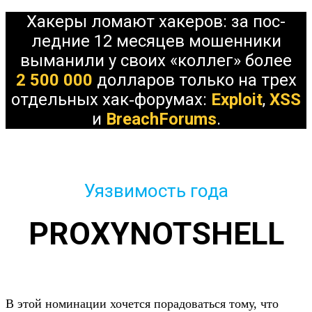
Ха­керы лома­ют хакеров: за пос­
ледние 12 месяцев мошен­ники
вымани­ли у сво­их «кол­лег» более
2 500 000
дол­ларов толь­ко на трех
отдель­ных хак‑форумах:
Exploit
,
XSS
и
BreachForums
.
Уязвимость года
PROXYNOTSHELL
В этой номина­ции хочет­ся порадо­вать­ся тому, что