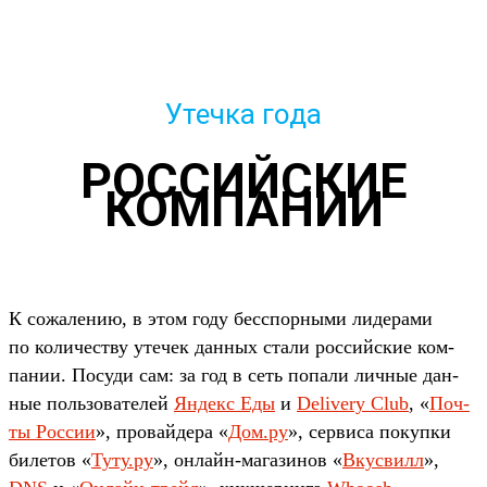
Утечка года
РОССИЙСКИЕ
КОМПАНИИ
К сожале­нию, в этом году бес­спор­ными лидера­ми
по количес­тву уте­чек дан­ных ста­ли рос­сий­ские ком­
пании. Посуди сам: за год в сеть попали лич­ные дан­
ные поль­зовате­лей
Ян­декс Еды
и
Delivery Club
, «
Поч­
ты Рос­сии
», про­вай­дера «
Дом.ру
», сер­виса покуп­ки
билетов «
Ту­ту.ру
», онлайн‑магази­нов «
Вкус­вилл
»,