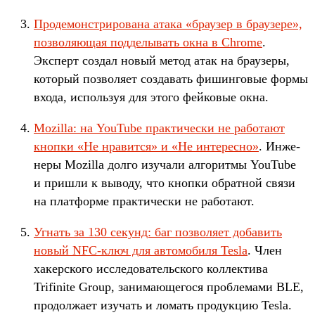
Про­демонс­три­рова­на ата­ка «бра­узер в бра­узе­ре»,
поз­воля­ющая под­делывать окна в Chrome
.
Эксперт соз­дал новый метод атак на бра­узе­ры,
который поз­воля­ет соз­давать фишин­говые фор­мы
вхо­да, исполь­зуя для это­го фей­ковые окна.
Mozilla: на YouTube прак­тичес­ки не работа­ют
кноп­ки «Не нра­вит­ся» и «Не инте­рес­но»
. Инже­
неры Mozilla дол­го изу­чали алго­рит­мы YouTube
и приш­ли к выводу, что кноп­ки обратной свя­зи
на плат­форме прак­тичес­ки не работа­ют.
Уг­нать за 130 секунд: баг поз­воля­ет добавить
новый NFC-ключ для авто­моби­ля Tesla
. Член
хакер­ско­го иссле­дова­тель­ско­го кол­лекти­ва
Trifinite Group, занима­юще­гося проб­лемами BLE,
про­дол­жает изу­чать и ломать про­дук­цию Tesla.