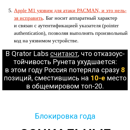
Apple M1 уяз­вим для ата­ки PACMAN, и это нель­
зя испра­вить
. Баг носит аппа­рат­ный харак­тер
и свя­зан с аутен­тифика­цией ука­зате­ля (pointer
authentication), поз­воляя выпол­нять про­изволь­ный
код на уяз­вимом устрой­стве.
В Qrator Labs
счи­тают
, что отка­зоус­
той­чивость Рунета ухуд­шает­ся:
в этом году Рос­сия потеря­ла сра­зу
8
позиций, смес­тившись на
10-е
мес­то
в обще­миро­вом топ-20.
Блокировка года