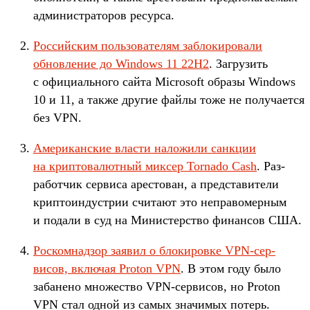
адми­нис­тра­торов ресур­са.
Рос­сий­ским поль­зовате­лям заб­локиро­вали
обновле­ние до Windows 11 22H2
. Заг­рузить
с офи­циаль­ного сай­та Microsoft обра­зы Windows
10 и 11, а так­же дру­гие фай­лы тоже не получа­ется
без VPN.
Аме­рикан­ские влас­ти наложи­ли сан­кции
на крип­товалют­ный мик­сер Tornado Cash
. Раз­
работ­чик сер­виса арес­тован, а пред­ста­вите­ли
крип­тоин­дус­трии счи­тают это неп­равомер­ным
и подали в суд на Минис­терс­тво финан­сов США.
Рос­комнад­зор заявил о бло­киров­ке VPN-сер­
висов, вклю­чая Proton VPN
. В этом году было
забане­но мно­жес­тво VPN-сер­висов, но Proton
VPN стал одной из самых зна­чимых потерь.