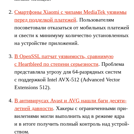
Смар­тфо­ны Xiaomi с чипами MediaTek уяз­вимы
перед под­делкой пла­тежей
. Поль­зовате­лям
посове­това­ли отка­зать­ся от мобиль­ных пла­тежей
и свес­ти к миниму­му количес­тво уста­нов­ленных
на устрой­стве при­ложе­ний.
В OpenSSL пат­чат уяз­вимость, срав­нимую
с Heartbleed по сте­пени серь­езности
. Проб­лема
пред­став­ляла угро­зу для 64-раз­рядных сис­тем
с под­дер­жкой Intel AVX-512 (Advanced Vector
Extensions 512).
В анти­виру­сах Avast и AVG наш­ли баги десяти­
лет­ней дав­ности
. Хакеры с огра­ничен­ными при­
виле­гиями мог­ли выпол­нить код в режиме ядра
и в ито­ге получить пол­ный кон­троль над устрой­
ством.