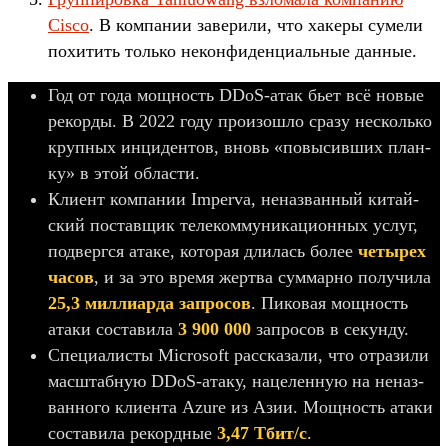
Cisco
. В ком­пании завери­ли, что хакеры сумели
похитить толь­ко некон­фиден­циаль­ные дан­ные.
Год от года мощ­ность DDoS-атак бьет всё новые
рекор­ды. В 2022 году про­изош­ло сра­зу нес­коль­ко
круп­ных инци­ден­тов, вновь «повысив­ших план­
ку» в этой области.
Кли­ент ком­пании Imperva, неназ­ванный китай­
ский пос­тавщик телеком­муника­цион­ных услуг,
под­вер­гся ата­ке, которая дли­лась более
че­тырех
часов
, и за это вре­мя жер­тва сум­марно получи­ла
25,3 мил­лиар­да зап­росов
. Пиковая мощ­ность
ата­ки сос­тавила
3 900 000
зап­росов в секун­ду.
Спе­циалис­ты Microsoft рас­ска­зали, что отра­зили
мас­штаб­ную DDoS-ата­ку, нацелен­ную на неназ­
ванно­го кли­ента Azure из Азии. Мощ­ность ата­ки
сос­тавила рекор­дные
3,47 Тбит/с
.