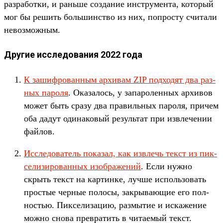
раз­работ­ки, и рань­ше соз­дание инс­тру­мен­та, который
мог бы решить боль­шинс­тво из них, поп­росту счи­тали
невоз­можным.
Другие исследования 2022 года
К зашиф­рован­ным архи­вам ZIP под­ходят два раз­
ных пароля
. Ока­залось, у запаро­лен­ных архи­вов
может быть сра­зу два пра­виль­ных пароля, при­чем
оба дадут оди­нако­вый резуль­тат при извле­чении
фай­лов.
Ис­сле­дова­тель показал, как извлечь текст из пик­
селизи­рован­ных изоб­ражений
. Если нуж­но
скрыть текст на кар­тинке, луч­ше исполь­зовать
прос­тые чер­ные полосы, зак­рыва­ющие его пол­
ностью. Пик­селиза­цию, раз­мытие и иска­жение
мож­но сно­ва прев­ратить в чита­емый текст.