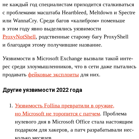
не каж­дый год спе­циалис­там при­ходит­ся стал­кивать­ся
с проб­лемами мас­шта­ба Heartbleed, Meltdown и Spectre
или WannaCry. Сре­ди багов «калиб­ром» помень­ше
в этом году явно выделя­лись уяз­вимос­ти
ProxyNotShell
, родс­твен­ные ста­рому багу ProxyShell
и бла­года­ря это­му получив­шие наз­вание.
Уяз­вимос­ти в Microsoft Exchange выз­вали такой инте­
рес сре­ди зло­умыш­ленни­ков, что в сети даже пытались
про­давать
фей­ковые экс­пло­иты
для них.
Другие уязвимости 2022 года
Уяз­вимость Follina прев­ратили в ору­жие,
но Microsoft не торопит­ся с пат­чем
. Проб­лема
нулево­го дня в Microsoft Office ста­ла нас­тоящим
подар­ком для хакеров, а патч раз­рабаты­вали нес­
коль­ко месяцев.