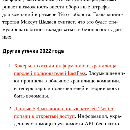
рива­ет воз­можность ввес­ти обо­рот­ные штра­фы
для ком­паний в раз­мере 3% от обо­рота. Гла­ва минис­
терс­тва Мак­сут Шада­ев счи­тает, что это будет сти­
мули­ровать биз­нес вкла­дывать­ся в безопас­ность дан­
ных.
Другие утечки 2022 года
Ха­керы похити­ли информа­цию и хра­нили­ща
паролей поль­зовате­лей LastPass
. Зло­умыш­ленни­
ки про­ник­ли в облачное хра­нили­ще ком­пании,
и теперь пароли поль­зовате­лей в теории могут
быть взло­маны.
Дан­ные 5,4 мил­лиона поль­зовате­лей Twitter
попали в откры­тый дос­туп
. Информа­ция, укра­
ден­ная с помощью уяз­вимос­ти API, бес­плат­но