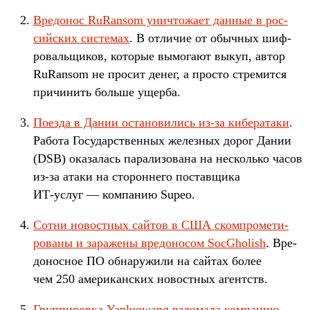
Вре­донос RuRansom унич­тожа­ет дан­ные в рос­
сий­ских сис­темах
. В отли­чие от обыч­ных шиф­
роваль­щиков, которые вымога­ют выкуп, автор
RuRansom не про­сит денег, а прос­то стре­мит­ся
при­чинить боль­ше ущер­ба.
По­езда в Дании оста­нови­лись из‑за кибера­таки
.
Работа Государс­твен­ных желез­ных дорог Дании
(DSB) ока­залась парали­зова­на на нес­коль­ко часов
из‑за ата­ки на сто­рон­него пос­тавщи­ка
ИТ‑услуг — ком­панию Supeo.
Сот­ни новос­тных сай­тов в США ском­про­мети­
рова­ны и зараже­ны вре­доно­сом SocGholish
. Вре­
донос­ное ПО обна­ружи­ли на сай­тах более
чем 250 аме­рикан­ских новос­тных агентств.
Груп­пиров­ка Yanluowang взло­мала ком­панию