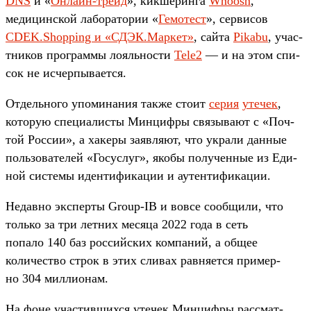
DNS
и «
Он­лайн‑трейд
», кик­шерин­га
Whoosh
,
медицин­ской лабора­тории «
Ге­мотест
», сер­висов
CDEK.Shopping и «СДЭК.Мар­кет»
, сай­та
Pikabu
, учас­
тни­ков прог­раммы лояль­нос­ти
Tele2
— и на этом спи­
сок не исчерпы­вает­ся.
От­дель­ного упо­мина­ния так­же сто­ит
се­рия
уте­чек
,
которую спе­циалис­ты Мин­цифры свя­зыва­ют с «Поч­
той Рос­сии», а хакеры заяв­ляют, что укра­ли дан­ные
поль­зовате­лей «Госус­луг», яко­бы получен­ные из Еди­
ной сис­темы иден­тифика­ции и аутен­тифика­ции.
Не­дав­но экспер­ты Group-IB и вов­се сооб­щили, что
толь­ко за три лет­них месяца 2022 года в сеть
попало 140 баз рос­сий­ских ком­паний, а общее
количес­тво строк в этих сли­вах рав­няет­ся при­мер­
но 304 мил­лионам.
На фоне учас­тивших­ся уте­чек Мин­цифры рас­смат­