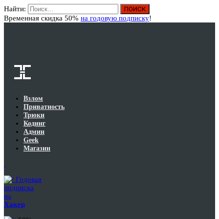
Найти:
Вход
Временная скидка 50%
на годовую подписку
!
Взлом
Приватность
Трюки
Кодинг
Админ
Geek
Магазин
Годовая
подписка
на
Хакер