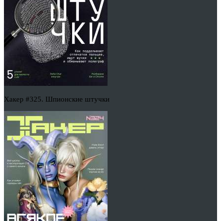
Хакер #325. Шпионские штучки