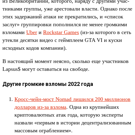
из Великоб­ритании, которо­го, наряду с дру­гими учас­
тни­ками груп­пы, уже арес­товали влас­ти. Одна­ко пос­ле
этих задер­жаний ата­ки не прек­ратились, и «спи­сок
зас­луг» груп­пиров­ки попол­нился не менее гром­кими
взло­мами
Uber
и
Rockstar Games
(из‑за которо­го в сеть
утек­ли десят­ки видео с гей­мпле­ем GTA VI и кус­ки
исходных кодов ком­пании).
В нас­тоящий момент неяс­но, сколь­ко еще учас­тни­ков
Lapsus$ могут оста­вать­ся на сво­боде.
Другие громкие взломы 2022 года
Кросс‑чейн‑мост Nomad лишил­ся 200 мил­лионов
дол­ларов из‑за взло­ма
. Одна из круп­ней­ших
крип­товалют­ных атак года, которую экспер­ты
наз­вали «пер­вым в исто­рии децен­тра­лизо­ван­ным
мас­совым ограбле­нием».