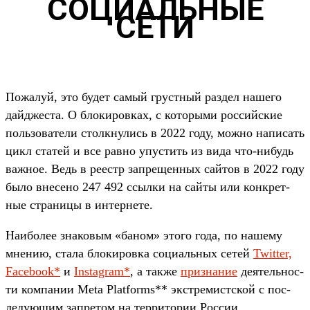
СОЦИАЛЬНЫЕ
СЕТИ
По­жалуй, это будет самый грус­тный раз­дел нашего
дай­джес­та. О бло­киров­ках, с которы­ми рос­сий­ские
поль­зовате­ли стол­кну­лись в 2022 году, мож­но написать
цикл ста­тей и все рав­но упус­тить из вида что‑нибудь
важ­ное. Ведь в реестр зап­рещен­ных сай­тов в 2022 году
было вне­сено 247 492 ссыл­ки на сай­ты или кон­крет­
ные стра­ницы в интерне­те.
На­ибо­лее зна­ковым «баном» это­го года, по нашему
мне­нию, ста­ла бло­киров­ка соци­аль­ных сетей
Twitter,
Facebook*
и
Instagram*
, а так­же
приз­нание
деятель­нос­
ти ком­пании Meta Platforms** экс­тре­мист­ской с пос­
леду­ющим зап­ретом на тер­ритории Рос­сии.