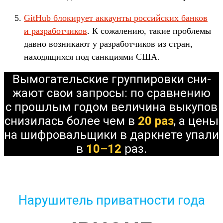
GitHub бло­киру­ет акка­унты рос­сий­ских бан­ков
и раз­работ­чиков
. К сожале­нию, такие проб­лемы
дав­но воз­ника­ют у раз­работ­чиков из стран,
находя­щих­ся под сан­кци­ями США.
Вы­мога­тель­ские груп­пиров­ки сни­
жают свои зап­росы: по срав­нению
с прош­лым годом величи­на выкупов
сни­зилась более чем в
20 раз
, а цены
на шиф­роваль­щики в дар­кне­те упа­ли
в
10–12
раз.
Нарушитель приватности года