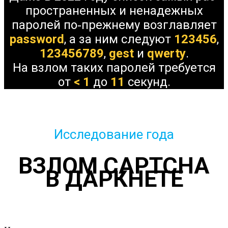
простра­нен­ных и ненадеж­ных
паролей по‑преж­нему воз­глав­ляет
password
, а за ним сле­дуют
123456
,
123456789
,
gest
и
qwerty
.
На взлом таких паролей тре­бует­ся
от
< 1
до
11
секунд.
Исследование года
ВЗЛОМ CAPTCHA
В ДАРКНЕТЕ