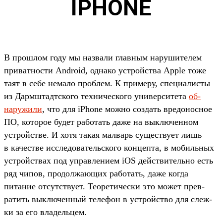
IPHONE
В прош­лом году мы наз­вали глав­ным наруши­телем
при­ват­ности Android, одна­ко устрой­ства Apple тоже
таят в себе немало проб­лем. К при­меру, спе­циалис­ты
из Дарм­штадтско­го тех­ничес­кого уни­вер­ситета
об­
наружи­ли
, что для iPhone мож­но соз­дать вре­донос­ное
ПО, которое будет работать даже на вык­лючен­ном
устрой­стве. И хотя такая мал­варь сущес­тву­ет лишь
в качес­тве иссле­дова­тель­ско­го кон­цепта, в мобиль­ных
устрой­ствах под управле­нием iOS дей­стви­тель­но есть
ряд чипов, про­дол­жающих работать, даже ког­да
питание отсутс­тву­ет. Теоре­тичес­ки это может прев­
ратить вык­лючен­ный телефон в устрой­ство для слеж­
ки за его вла­дель­цем.