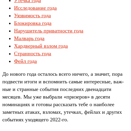
Утечка года
Исследование года
Уязвимость года
Блокировка года
Нарушитель приватности года
Малварь года
Хардверный взлом года
Странность года
Фейл года
До нового года оста­лось все­го ничего, а зна­чит, пора
под­вести ито­ги и вспом­нить самые инте­рес­ные, важ­
ные и стран­ные события пос­ледних две­над­цати
месяцев. Мы уже выб­рали «при­зеров» в десяти
номина­циях и готовы рас­ска­зать тебе о наибо­лее
замет­ных ата­ках, взло­мах, утеч­ках, фей­лах и дру­гих
событи­ях ухо­дяще­го 2022-го.