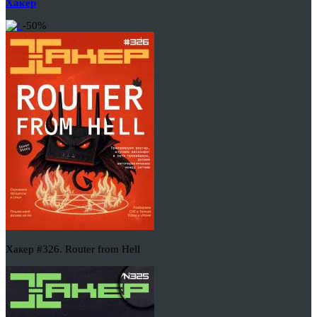
Хакер
-50%
Хакер #326. Router from Hell