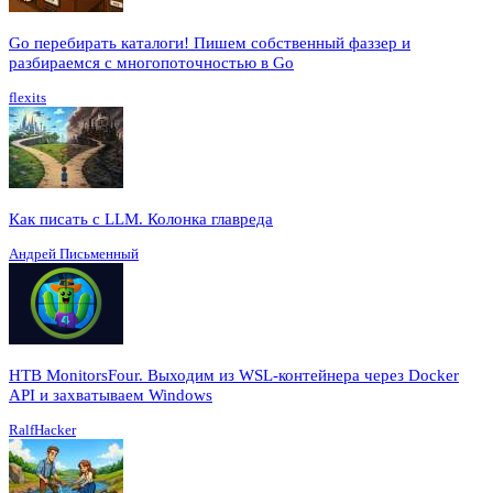
Go перебирать каталоги! Пишем собственный фаззер и
разбираемся с многопоточностью в Go
flexits
Как писать с LLM. Колонка главреда
Андрей Письменный
HTB MonitorsFour. Выходим из WSL-контейнера через Docker
API и захватываем Windows
RalfHacker