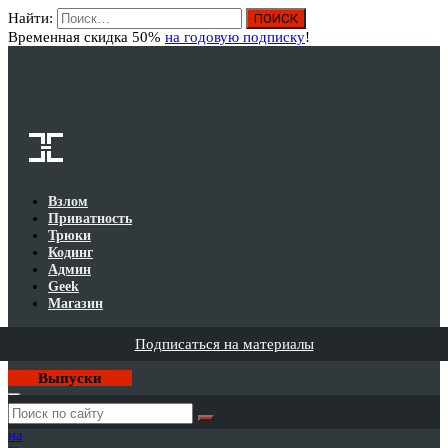
Найти:
Вход
Временная скидка 50%
на годовую подписку
!
Взлом
Приватность
Трюки
Кодинг
Админ
Geek
Магазин
Подписаться на материалы
Выпуски
Годовая
подписка
на