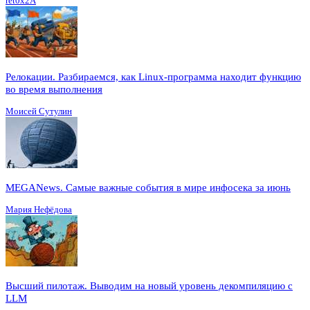
ret0x2A
Релокации. Разбираемся, как Linux-программа находит функцию
во время выполнения
Моисей Сутулин
MEGANews. Cамые важные события в мире инфосека за июнь
Мария Нефёдова
Высший пилотаж. Выводим на новый уровень декомпиляцию с
LLM