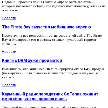
Недавно Евросоюз принял закон о «праве быть забытым»,
который позволяет любому гражданину потребовать удаления из
поисковых …
Новости
The Pirate Bay запустил мобильную версию
Несмотря на все репрессии против создателей сайта The Pirate
Bay и блокировок его в разных странах, культовый торрент-
трекер…
Новости
Книги с DRM хуже продаются
Выяснилось, что книги без DRM генерируют около 64% продаж
(по выручке). Если сравнить количество продаж в штуках, то
книги б…
Новости
Карманный радиопередатчик GoTenna оживит
смартфон, когда пропала связь
2-ваттный радиопередатчик для смартфона не нуждается в