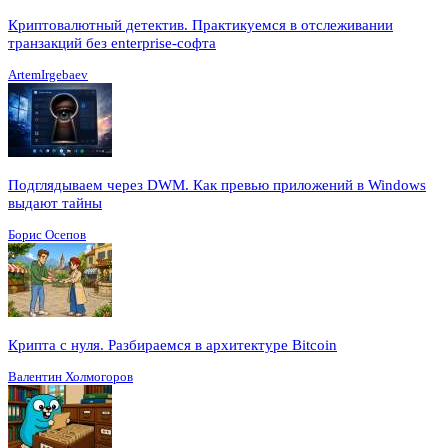
Криптовалютный детектив. Практикуемся в отслеживании
транзакций без enterprise-софта
ArtemIrgebaev
Подглядываем через DWM. Как превью приложений в Windows
выдают тайны
Борис Осепов
Крипта с нуля. Разбираемся в архитектуре Bitcoin
Валентин Холмогоров