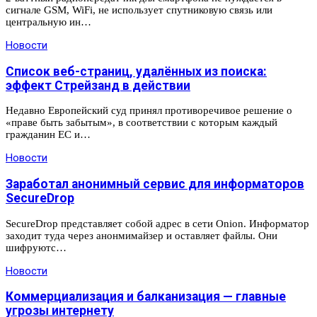
сигнале GSM, WiFi, не использует спутниковую связь или
центральную ин…
Новости
Список веб-страниц, удалённых из поиска:
эффект Стрейзанд в действии
Недавно Европейский суд принял противоречивое решение о
«праве быть забытым», в соответствии с которым каждый
гражданин ЕС и…
Новости
Заработал анонимный сервис для информаторов
SecureDrop
SecureDrop представляет собой адрес в сети Onion. Информатор
заходит туда через анонмимайзер и оставляет файлы. Они
шифруютс…
Новости
Коммерциализация и балканизация — главные
угрозы интернету