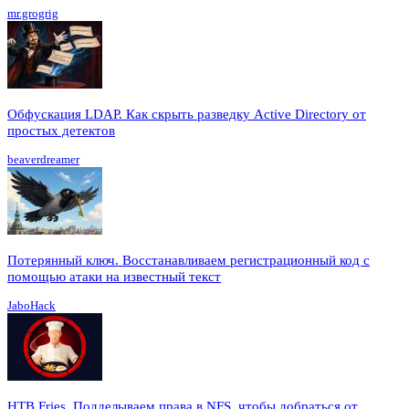
mr.grogrig
Обфускация LDAP. Как скрыть разведку Active Directory от
простых детектов
beaverdreamer
Потерянный ключ. Восстанавливаем регистрационный код с
помощью атаки на известный текст
JaboHack
HTB Fries. Подделываем права в NFS, чтобы добраться от