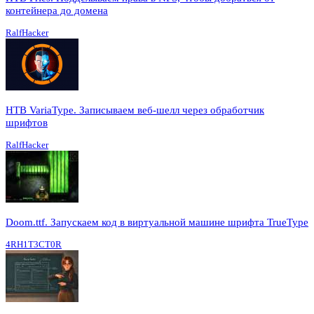
контейнера до домена
RalfHacker
HTB VariaType. Записываем веб-шелл через обработчик
шрифтов
RalfHacker
Doom.ttf. Запускаем код в виртуальной машине шрифта TrueType
4RH1T3CT0R