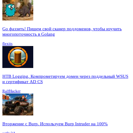
Go фаззить! Пишем свой сканер поддоменов, чтобы изучить
многопоточность в Golang
flexits
HTB Logging. Компрометируем домен через поддельный WSUS
и сертификат AD CS
RalfHacker
Вторжение с Burp. Используем Burp Intruder на 100%