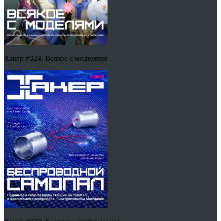
Хакер #324. Всякое с моделями