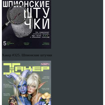
Хакер #325. Шпионские штучки