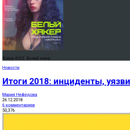
Хакер #322. Белый хакер
Новости
Итоги 2018: инциденты, уязв
Мария Нефёдова
26.12.2018
6 комментариев
50,376