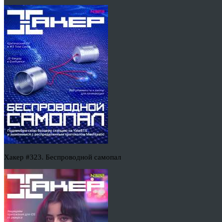
Хакер #323. Беспроводной самопал