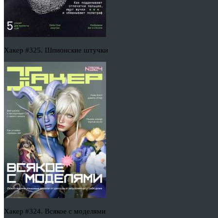
Хакер #325. Шпионские штучки
Хакер #324. Всякое с моделями