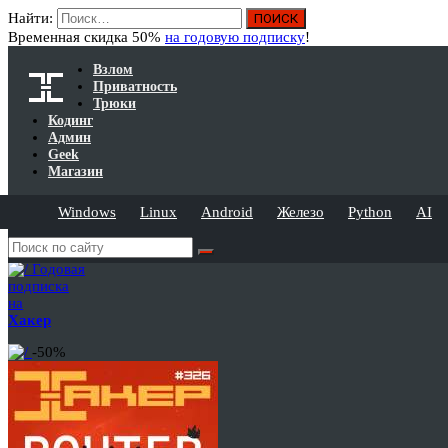
Найти:
Временная скидка 50%
на годовую подписку
!
Взлом
Приватность
Трюки
Кодинг
Админ
Geek
Магазин
Windows
Linux
Android
Железо
Python
AI
Годовая
подписка
на
Хакер
-50%