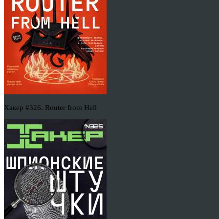
Хакер #326. Router from Hell