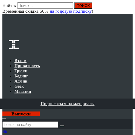
Найти:
Вход
Временная скидка 50%
на годовую подписку
!
Взлом
Приватность
Трюки
Кодинг
Админ
Geek
Магазин
Подписаться на материалы
Выпуски
Годовая
подписка
на