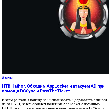
Взлом
HTB Hathor. Обходим AppLocker и атакуем AD при
помощи DCSync и PassTheTicket
В этом райтапе я покажу, как использовать и доработать бэкшелл
на ASP.NET, затем обойдем политики AppLocker с помощью
DLL Hijacking, а в конце применим популярные атаки DCSync и