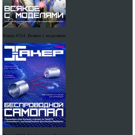
Хакер #324. Всякое с моделями