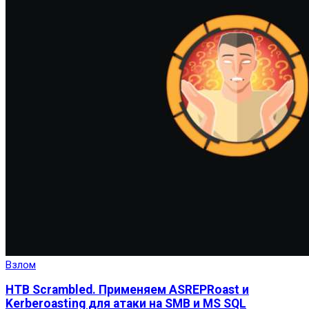
Взлом
HTB Scrambled. Применяем ASREPRoast и
Kerberoasting для атаки на SMB и MS SQL