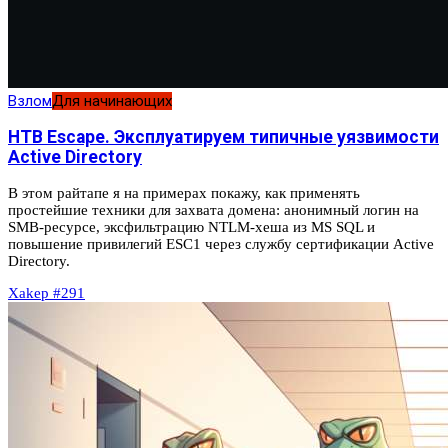
Взлом
Для начинающих
HTB Escape. Эксплуатируем типичные уязвимости
Active Directory
В этом райтапе я на примерах покажу, как применять
простейшие техники для захвата домена: анонимный логин на
SMB-ресурсе, эксфильтрацию NTLM-хеша из MS SQL и
повышение привилегий ESC1 через службу сертификации Active
Directory.
Xakep #291