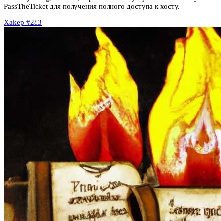
PassTheTicket для получения полного доступа к хосту.
Xakep #283