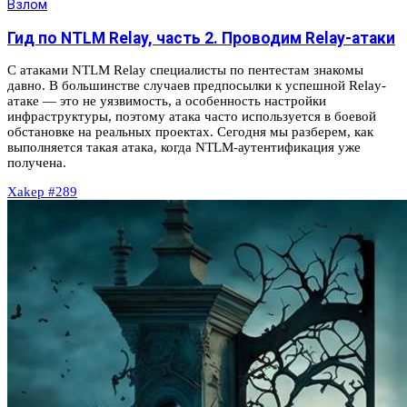
Взлом
Гид по NTLM Relay, часть 2. Проводим Relay-атаки
С атаками NTLM Relay специалисты по пентестам знакомы
давно. В большинстве случаев предпосылки к успешной Relay-
атаке — это не уязвимость, а особенность настройки
инфраструктуры, поэтому атака часто используется в боевой
обстановке на реальных проектах. Сегодня мы разберем, как
выполняется такая атака, когда NTLM-аутентификация уже
получена.
Xakep #289