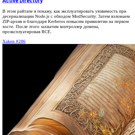
Active Directory
В этом райтапе я покажу, как эксплуатировать уязвимость при
десериализации Node.js с обходом ModSecurity. Затем взломаем
ZIP-архив и благодаря Kerberos повысим привилегии на первом
хосте. После этого захватим контроллер домена,
проэксплуатировав RCE.
Xakep #286