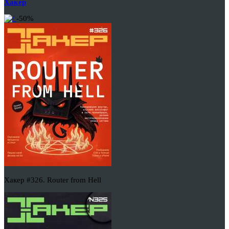
Хакер
-50%
Хакер #326. Router from Hell