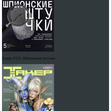
Хакер #325. Шпионские штучки