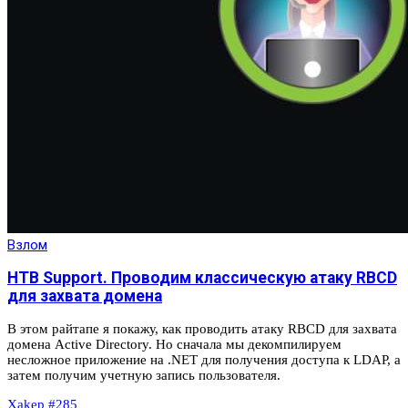
Взлом
HTB Support. Проводим классическую атаку RBCD
для захвата домена
В этом райтапе я покажу, как проводить атаку RBCD для захвата
домена Active Directory. Но сначала мы декомпилируем
несложное приложение на .NET для получения доступа к LDAP, а
затем получим учетную запись пользователя.
Xakep #285