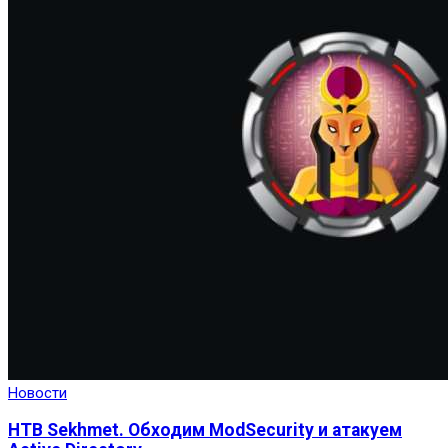
Новости
HTB Sekhmet. Обходим ModSecurity и атакуем