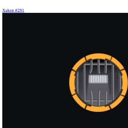
Xakep #291