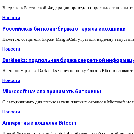
Впервые в Российской Федерации проведён опрос населения на т
Новости
Российская биткоин-биржа открыла исходники
Кажется, создатели биржи MarginCall утратили надежду запустить
Новости
Darkleaks: подпольная биржа секретной информац
На чёрном рынке Darkleaks через цепочку блоков Bitcoin сливаю
Новости
Microsoft начала принимать биткоины
С сегодняшнего дня пользователи платных сервисов Microsoft мо
Новости
Аппаратный кошелек Bitcoin
Новый биткоин-стартап CryptoLabs объявил о себе на этой недел