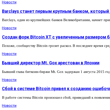
Новости
Barclays станет первым крупным банком, которы
Barclays, один из крупнейших банков Великобритании, начнет при
Новости
Создан форк Bitcoin XT с увеличенным размером 
Похоже, сообществу Bitcoin грозит раскол. В последнее время ср
Новости
Бывший директор Mt. Gox арестован в Японии
Бывший глава биткоин-биржи Mt. Gox задержан 1 августа 2015 го
Новости
Сбой в системе Bitcoin привел к созданию ошибо
В работе системы Bitcoin произошел сбой, приведший к появлен
Новости