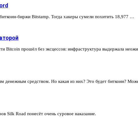
ord
 биткоин-биржи Bitstamp. Тогда хакеры сумели похитить 18,977 …
 второй
ети Bitcoin прошёл без эксцессов: инфраструктура выдержала нео
ым денежным средством. Но какая из них? Это будет биткоин? Мо
в Silk Road понесёт очень суровое наказание.