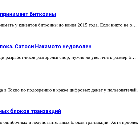
й принимает биткоины
нимать у клиентов биткоины до конца 2015 года. Если никто не о…
блока. Сатоси Накамото недоволен
еди разработчиков разгорелся спор, нужно ли увеличить размер б…
да в Токио по подозрению в краже цифровых денег у пользователе
чных блоков транзакций
ию ошибочных и недействительных блоков транзакций. Хотя пробл