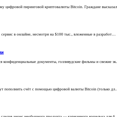
ему цифровой пиринговой криптовалюты Bitcoin. Граждане высказ
 сервис в онлайне, несмотря на $100 тыс., вложенные в разработ…
ии
тся конфиденциальные документы, голливудские фильмы и свежие э
гут пополнить счёт с помощью цифровой валюты Bitcoin (только дл
е, сделав анонс необычного продукта — карманного кошелька для б