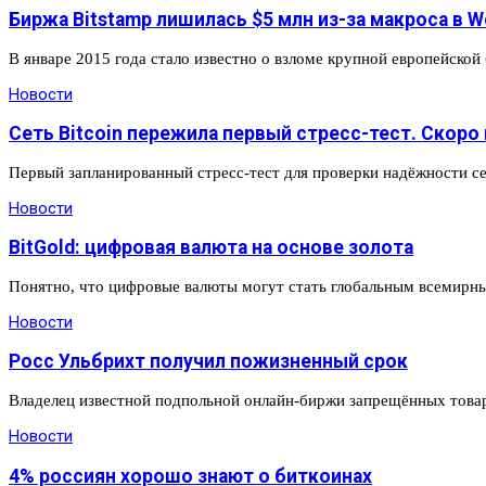
Биржа Bitstamp лишилась $5 млн из-за макроса в W
В январе 2015 года стало известно о взломе крупной европейской
Новости
Сеть Bitcoin пережила первый стресс-тест. Скоро
Первый запланированный стресс-тест для проверки надёжности с
Новости
BitGold: цифровая валюта на основе золота
Понятно, что цифровые валюты могут стать глобальным всемирн
Новости
Росс Ульбрихт получил пожизненный срок
Владелец известной подпольной онлайн-биржи запрещённых товаро
Новости
4% россиян хорошо знают о биткоинах