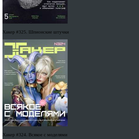
Хакер #325. Шпионские штучки
Хакер #324. Всякое с моделями