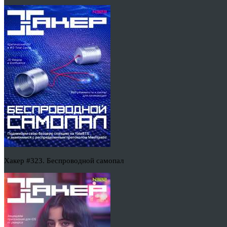
Хакер #323. Беспроводной самопал