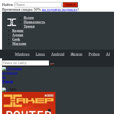
Найти:
Временная скидка 50%
на годовую подписку
!
Взлом
Приватность
Трюки
Кодинг
Админ
Geek
Магазин
Windows
Linux
Android
Железо
Python
AI
Годовая
подписка
на
Хакер
-50%