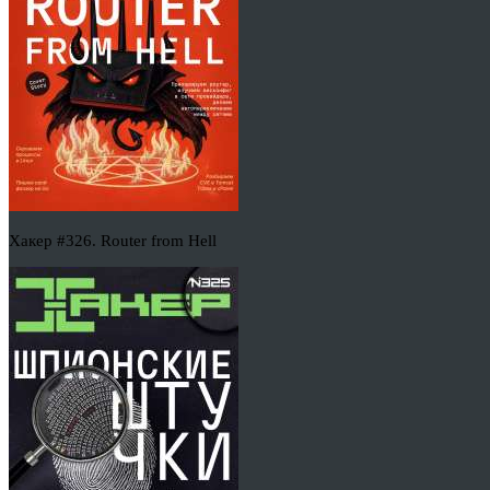
Хакер #326. Router from Hell