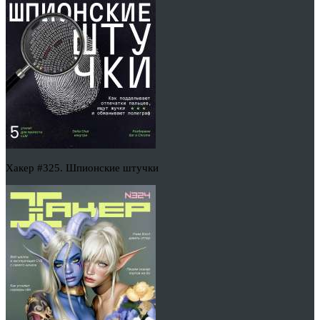
Хакер #325. Шпионские штучки