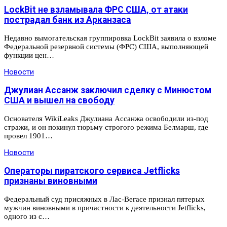
LockBit не взламывала ФРС США, от атаки
пострадал банк из Арканзаса
Недавно вымогательская группировка LockBit заявила о взломе
Федеральной резервной системы (ФРС) США, выполняющей
функции цен…
Новости
Джулиан Ассанж заключил сделку с Минюстом
США и вышел на свободу
Основателя WikiLeaks Джулиана Ассанжа освободили из-под
стражи, и он покинул тюрьму строгого режима Белмарш, где
провел 1901…
Новости
Операторы пиратского сервиса Jetflicks
признаны виновными
Федеральный суд присяжных в Лас-Вегасе признал пятерых
мужчин виновными в причастности к деятельности Jetflicks,
одного из с…