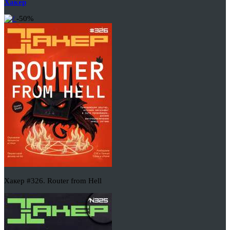
Хакер
-50%
Хакер #326. Router from Hell