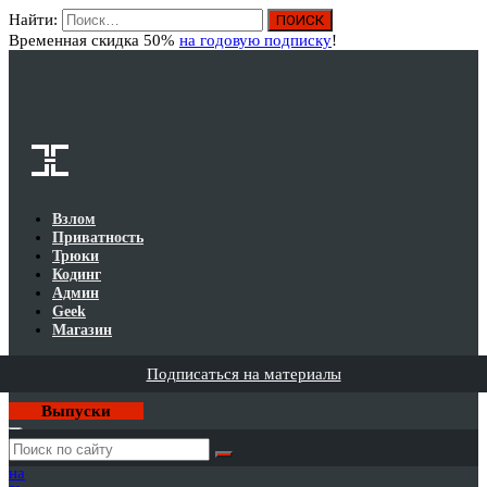
Найти:
Вход
Временная скидка 50%
на годовую подписку
!
Взлом
Приватность
Трюки
Кодинг
Админ
Geek
Магазин
Подписаться на материалы
Выпуски
Годовая
подписка
на