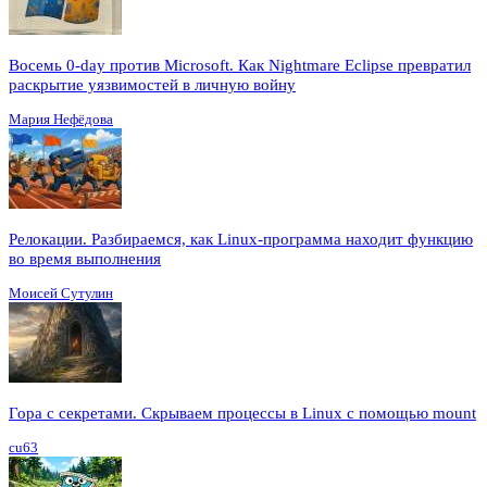
Восемь 0-day против Microsoft. Как Nightmare Eclipse превратил
раскрытие уязвимостей в личную войну
Мария Нефёдова
Релокации. Разбираемся, как Linux-программа находит функцию
во время выполнения
Моисей Сутулин
Гора с секретами. Скрываем процессы в Linux c помощью mount
cu63