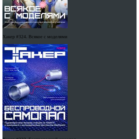
Хакер #324. Всякое с моделями