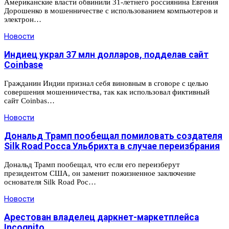
Американские власти обвинили 31-летнего россиянина Евгения
Дорошенко в мошенничестве с использованием компьютеров и
электрон…
Новости
Индиец украл 37 млн долларов, подделав сайт
Coinbase
Гражданин Индии признал себя виновным в сговоре с целью
совершения мошенничества, так как использовал фиктивный
сайт Coinbas…
Новости
Дональд Трамп пообещал помиловать создателя
Silk Road Росса Ульбрихта в случае переизбрания
Дональд Трамп пообещал, что если его переизберут
президентом США, он заменит пожизненное заключение
основателя Silk Road Рос…
Новости
Арестован владелец даркнет-маркетплейса
Incognito