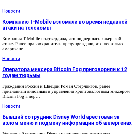
Новости
Компанию T-Mobile взломали во время недавней
атаки на телекомы
Компания T-Mobile подтвердила, что подверглась хакерской
атаке. Ранее правоохранители предупреждали, что несколько
американс…
Новости
Оператора миксера Bitcoin Fog приговорили к 12
годам тюрьмы
Гражданин России и Швеции Роман Стерлингов, ранее
признанный виновным в управлении криптовалютным миксером
Bitcoin Fog в пер…
Новости
Бывший сотрудник Disney World арестован за
взлом меню и подмену информации об аллергенах
Уволенный сотрудник Disney неоднократно взламывал