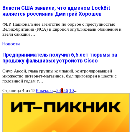
Власти США заявили, что админом LockBit
является россиянин Дмитрий Хорошев
ФБР, Национальное агентство по борьбе с преступностью
Великобритании (NCA) и Европол опубликовали обвинения и
ввели санкции …
Новости
Предприниматель получил 6,5 лет тюрьмы за
продажу фальшивых устройств Cisco
Онур Аксой, глава группы компаний, контролировавшей
множество интернет-магазинов, был приговорен к шести с
половиной годам т…
Страница 4 из 15
В начало
...
2
3
4
5
6
10
...