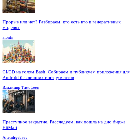
Прорыв или нет? Разбираем, кто есть кто в генеративных
моделях
afonin
CI/CD на голом Bash. Собираем и публикуем приложения для
Android без лишних инструментов
Владимир Тимофеев
Преступное закрытие. Расследуем, как пошла на дно биржа
BitMart
ArtemIrgebaev