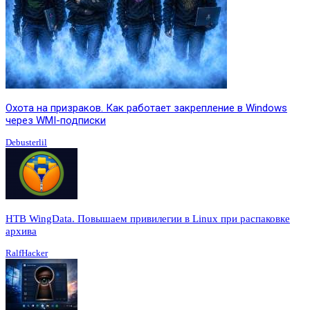
Охота на призраков. Как работает закрепление в Windows
через WMI-подписки
Debusterlil
HTB WingData. Повышаем привилегии в Linux при распаковке
архива
RalfHacker