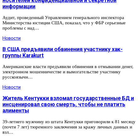
носителей конфиденциальной и секретной
информации
Аудит, проведенный Управлением генерального инспектора
Министерства юстиции США, показал, что у ФБР серьезные
проблемы с над…
Новости
В США предъявили обвинения участнику хак-
группы Karakurt
Американские власти предъявили обвинения в отмывании денег,
электронном мошенничестве и вымогательстве участнику
русскоязычн…
Новости
Житель Кентукки взломал государственные БД и
инсценировал свою смерть, чтобы не платить
алименты
39-летнего мужчину из штата Кентукки приговорили к 81 месяцу
(почти 7 лет) тюремного заключения за кражу личных данных и
взл…