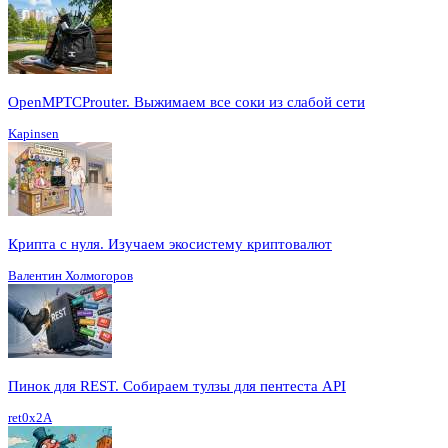
OpenMPTCProuter. Выжимаем все соки из слабой сети
Kapinsen
Крипта с нуля. Изучаем экосистему криптовалют
Валентин Холмогоров
Пинок для REST. Собираем тулзы для пентеста API
ret0x2A