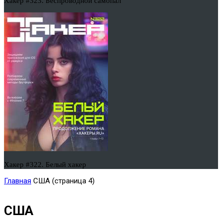
Хакер #323. Беспроводной самопал
Хакер #322. Белый хакер
Главная
США
(страница 4)
США