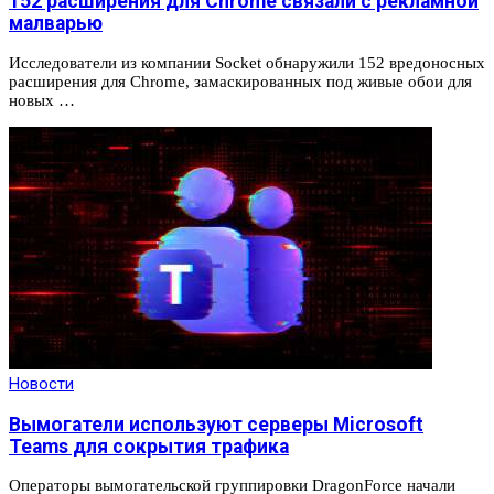
152 расширения для Chrome связали с рекламной
малварью
Исследователи из компании Socket обнаружили 152 вредоносных
расширения для Chrome, замаскированных под живые обои для
новых …
Новости
Вымогатели используют серверы Microsoft
Teams для сокрытия трафика
Операторы вымогательской группировки DragonForce начали