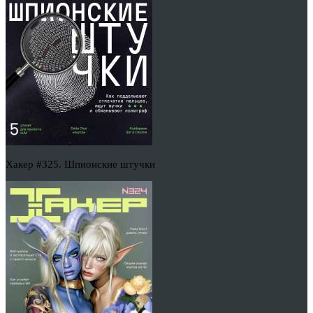
Хакер #325. Шпионские штучки