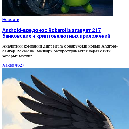
Новости
Android-вредонос Rokarolla атакует 217
банковских и криптовалютных приложений
Аналитики компании Zimperium обнаружили новый Android-
банкер Rokarolla. Малварь распространяется через сайты,
которые маскир…
Xakep #327