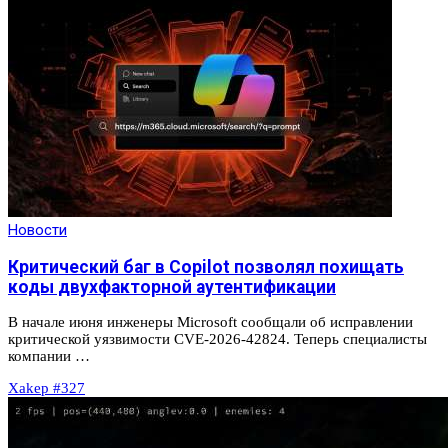
Новости
Критический баг в Copilot позволял похищать
коды двухфакторной аутентификации
В начале июня инженеры Microsoft сообщали об исправлении
критической уязвимости CVE-2026-42824. Теперь специалисты
компании …
Xakep #327