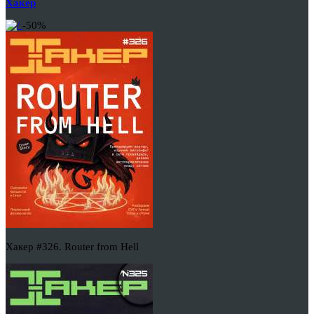
Хакер
-50%
Хакер #326. Router from Hell