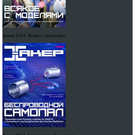
Хакер #324. Всякое с моделями