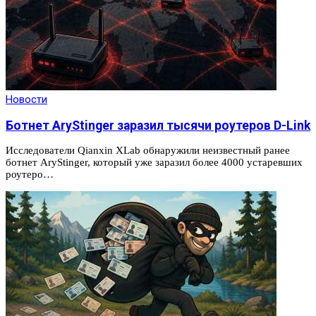
Новости
Ботнет AryStinger заразил тысячи роутеров D-Link
Исследователи Qianxin XLab обнаружили неизвестный ранее
ботнет AryStinger, который уже заразил более 4000 устаревших
роутеро…