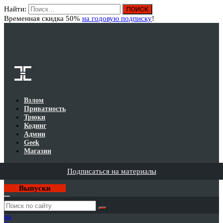
Найти:
Вход
Временная скидка 50%
на годовую подписку
!
Взлом
Приватность
Трюки
Кодинг
Админ
Geek
Магазин
Подписаться на материалы
Выпуски
Годовая
подписка
на